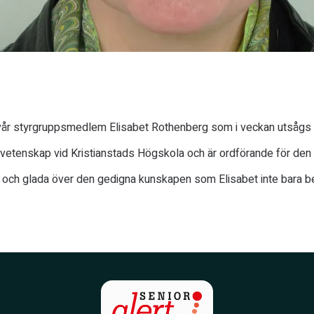
ill vår styrgruppsmedlem Elisabet Rothenberg som i veckan utsågs ti
sovetenskap vid Kristianstads Högskola och är ordförande för de
pen och glada över den gedigna kunskapen som Elisabet inte bara be