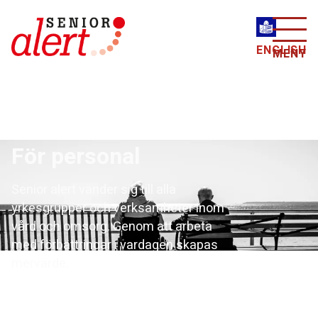
ENGLISH
MENY
För personal
Senior alert vänder sig till alla
yrkesgrupper och verksamheter inom
vård och omsorg. Genom att arbeta
med förbättringar i vardagen skapas
mervärde.