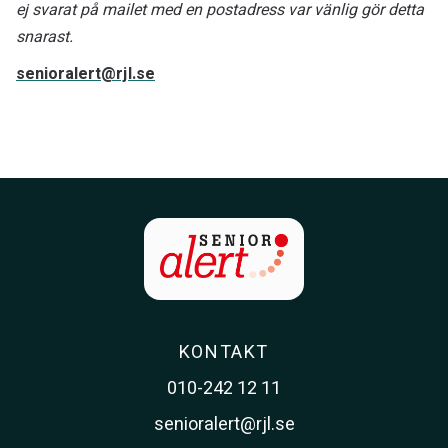
ej svarat på mailet med en postadress var vänlig gör detta
snarast.
senioralert@rjl.se
KONTAKT
010-242 12 11
senioralert@rjl.se