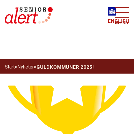
ENGLISH
MENY
Start
>
Nyheter
>
GULDKOMMUNER 2025!