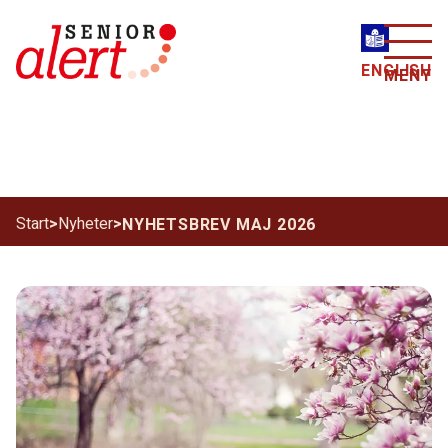
ENGLISH
MENY
Start
>
Nyheter
>
NYHETSBREV MAJ 2026