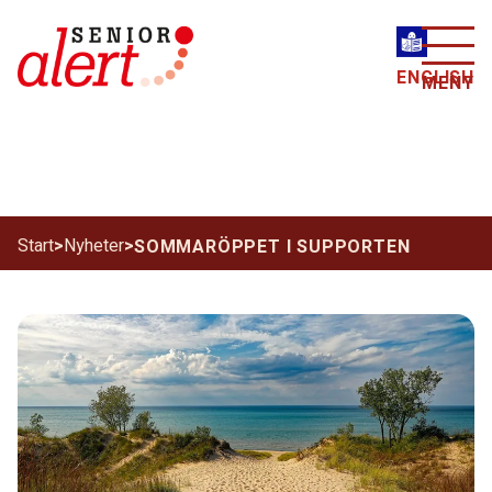
ENGLISH
MENY
Start
>
Nyheter
>
SOMMARÖPPET I SUPPORTEN