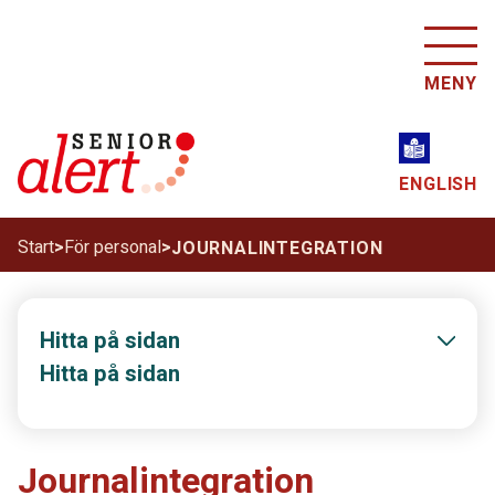
MENY
ENGLISH
Start
>
För personal
>
JOURNALINTEGRATION
Hitta på sidan
Hitta på sidan
Journalintegration