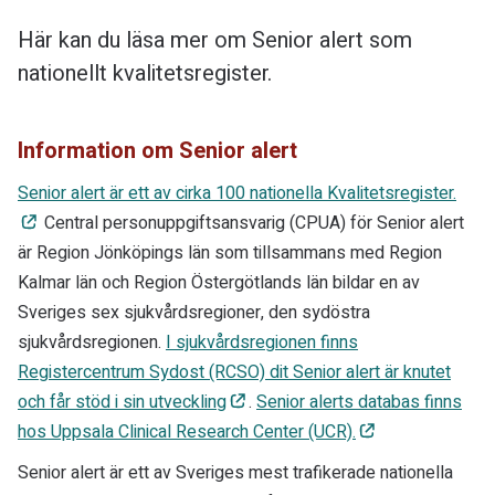
Här kan du läsa mer om Senior alert som
nationellt kvalitetsregister.
Information om Senior alert
Senior alert är ett av cirka 100 nationella Kvalitetsregister.
Central personuppgiftsansvarig (CPUA) för Senior alert
är Region Jönköpings län som tillsammans med Region
Kalmar län och Region Östergötlands län bildar en av
Sveriges sex sjukvårdsregioner, den sydöstra
sjukvårdsregionen.
I sjukvårdsregionen finns
Registercentrum Sydost (RCSO) dit Senior alert är knutet
och får stöd i sin utveckling
.
Senior alerts databas finns
hos Uppsala Clinical Research Center (UCR).
Senior alert är ett av Sveriges mest trafikerade nationella