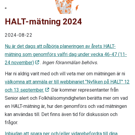
HALT-mätning 2024
2024-08-22
Nu är det dags att påbörja planeringen av årets HALT-
mätning som genomförs valfri dag under vecka 46-47 (11-
24 november)
.
Ingen föranmälan behövs.
Har ni aldrig varit med och vill veta mer om mätningen är ni
välkomna att anmäla er till webbinariet "Nyfiken på HALT" 12
och 13 september.
Där kommer representanter från
Senior alert och Folkhälsomyndigheten berätta mer om vad
en HALT-mätning är, hur den genomförs och vad mätningen
kan användas till. Det finns även tid för diskussion och
frågor.
Inbjudan att spara ner och/eller vidarebefordra till dina