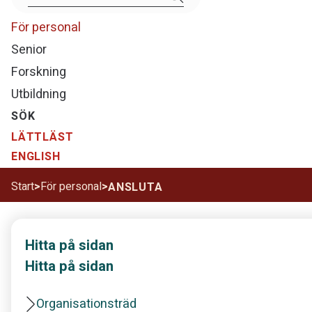
För personal
Senior
Forskning
Utbildning
SÖK
LÄTTLÄST
ENGLISH
Start
>
För personal
>
ANSLUTA
Hitta på sidan
Hitta på sidan
Organisationsträd